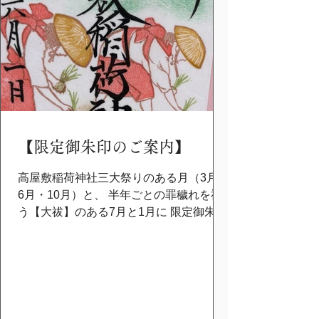
【限定御朱印のご案内】
高屋敷稲荷神社三大祭りのある月（3月・
6月・10月）と、 半年ごとの罪穢れを祓
う【大祓】のある7月と1月に 限定御朱印
を頒布しております。 6月は「御田植
祭」がございます。 本年の五穀豊穣・豊
作を祈念して行われる 伝統的な農耕神事
です。 地元の小学生による「豊栄の舞」
が 奉奏される中、早乙女によって赤米の
苗が植え付けられていきます。 毎年第一