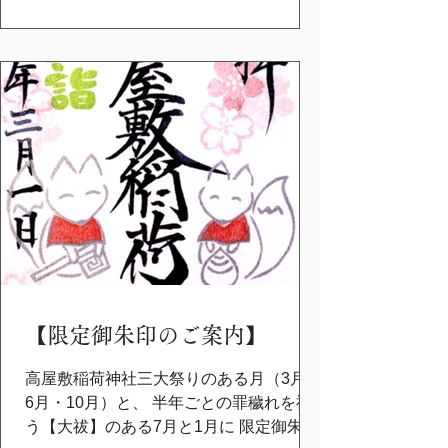
日曜日に斎行しておりまして、 先週植え
付けられた苗は順調に生育しておりま
す。 是非ご覧いただき、ご参拝くださ
い。 令和8月6月1日～6月30日迄頒布して
おります。 社務所
【限定御朱印のご案内】
高屋敷稲荷神社三大祭りのある月（3月・
6月・10月）と、 半年ごとの罪穢れを祓
う【大祓】のある7月と1月に 限定御朱印