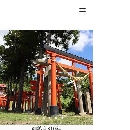
高屋敷稲荷神社
御鎮座310年