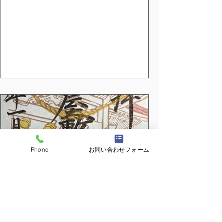
を頒布しております。 （令和8月3月1日
～3月31日迄） 3月は「初午（はつうま）
大祭」がございます。 奈良時代の和銅4
年に、京都・伏見稲荷山に稲荷大神様が
お降りになられたことにちなみ、全国の
稲荷神社で 神事が執り行われています。
伏見稲荷大社などがあります西日本では
新暦で行うところが多いですが、 当社の
ある東北ではまだまだ雪が多い季節です
ので、 旧暦で行っております。 今年は3
月21日。この日に参拝すると福が授かる
とされ、 「福参り」「福詣」などと呼ば
れています。 是非ご参拝ください。 社務
Phone
お問い合わせフォーム
所