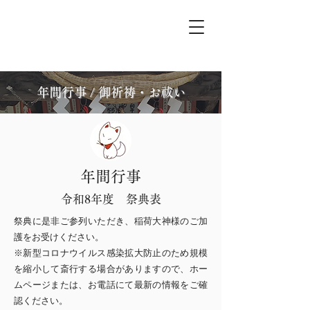
高屋敷稲荷神社
年間行事 / 御祈祷・お祓い
年間行事
令和8年度 祭典表
祭典に是非ご参列いただき、稲荷大神様のご加
護をお受けください。
※新型コロナウイルス感染拡大防止のため規模
を縮小して斎行する場合がありますので、ホー
ムページまたは、お電話にて最新の情報をご確
認ください。