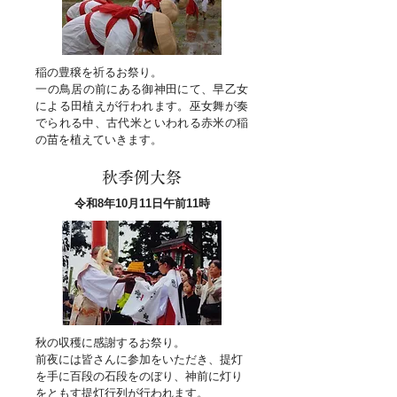
稲の豊穣を祈るお祭り。
​一の鳥居の前にある御神田にて、早乙女
による田植えが行われます。巫女舞が奏
でられる中、古代米といわれる赤米の稲
の苗を植えていきます。
秋季例大祭
令和8年10月11日午前11時
秋の収穫に感謝するお祭り。
前夜には皆さんに参加をいただき、提灯
を手に百段の石段をのぼり、神前に灯り
をともす提灯行列が行われます。