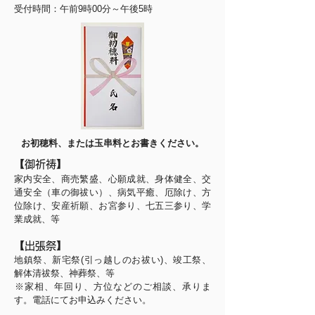
受付時間：午前9時00分～午後5時
お初穂料、または玉串料とお書きください。
【御祈祷】
家内安全、商売繁盛、心願成就、身体健全、交
通安全（車の御祓い）、病気平癒、厄除け、方
位除け、安産祈願、お宮参り、七五三参り、学
業成就、等
【出張祭】
地鎮祭、新宅祭(引っ越しのお祓い)、竣工祭、
解体清祓祭、神葬祭、等
​※家相、年回り、方位などのご相談、承りま
す。電話にてお申込みください。