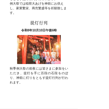
例大祭では稲荷大あげを神前にお供え
し、家業繫栄、商売繁盛等を祈願致しま
す。
提灯行列
令和8年10月10日午後6時
秋季例大祭の前夜には皆さまに参加をい
ただき、提灯を手に百段の石段をのぼ
り、神前に灯りをともす提灯行列が行わ
れます。