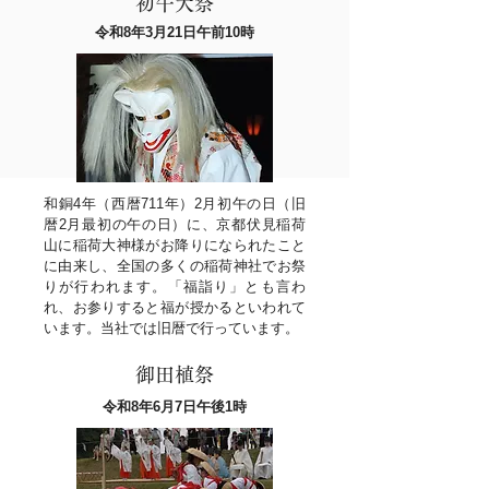
初午大祭
令和8年3月21日午前10時
和銅4年（西暦711年）2月初午の日（旧
暦2月最初の午の日）に、京都伏見稲荷
山に稲荷大神様がお降りになられたこと
に由来し、全国の多くの稲荷神社でお祭
りが行われます。「福詣り」とも言わ
れ、お参りすると福が授かるといわれて
います。当社では旧暦で行っています。
御田植祭
令和8年6月7日午後1時