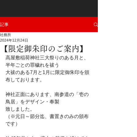
記事
社務所
2024年12月24日
【限定御朱印のご案内】
高屋敷稲荷神社三大祭りのある月と、
半年ごとの罪穢れを祓う
大祓のある7月と1月に限定御朱印を頒
布しております。
神社正面にあります、南参道の「壱の
鳥居」をデザイン・奉製
致しました。　
（※元日～節分迄、書置きのみの頒布
です）