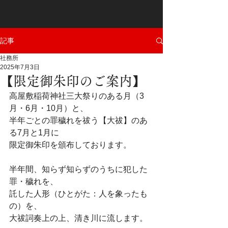
記事
社務所
2025年7月3日
【限定御朱印のご案内】
高屋敷稲荷神社三大祭りのある月（3
月・6月・10月）と、
半年ごとの罪穢れを祓う【大祓】のあ
る7月と1月に
限定御朱印を頒布しております。
半年間、知らず知らずのうちに犯した
罪・穢れを、
託した人形（ひとがた：人を象ったも
の）を、
大祓詞奏上の上、清き川に流します。