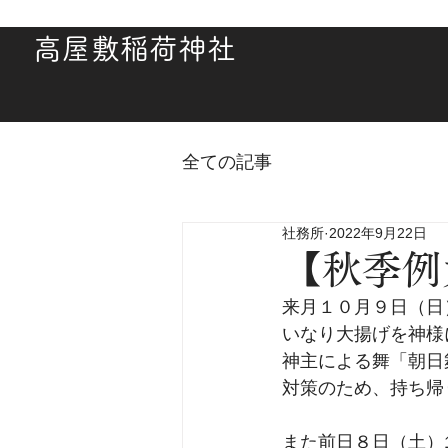
高屋敷稲荷神社
全ての記事
社務所
2022年9月22日
【秋季例
来月１０月９日（日
いなり大揚げを神様
神主による舞「朝日
対策のため、持ち帰
また前日８日（土）