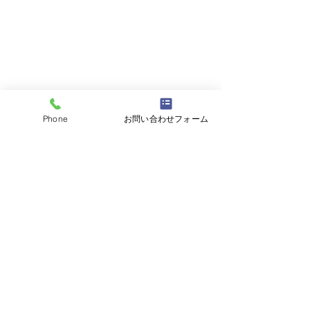
Phone
お問い合わせフォーム
コメント
コメントを追加…
【限定御朱印のご案内】
【限定御朱印の